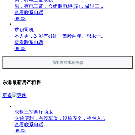
男，有电工证，会组装电柜(箱)，做过工...
查看联系电话
08-08
求职司机
本人男，24岁有c1证，驾龄两年。想求一...
查看联系电话
08-08
我要发布求职信息
东港最新房产租售
更多
求租三室两厅两卫
交通便利，有停车位，设施齐全，拎包入...
查看联系电话
08-08