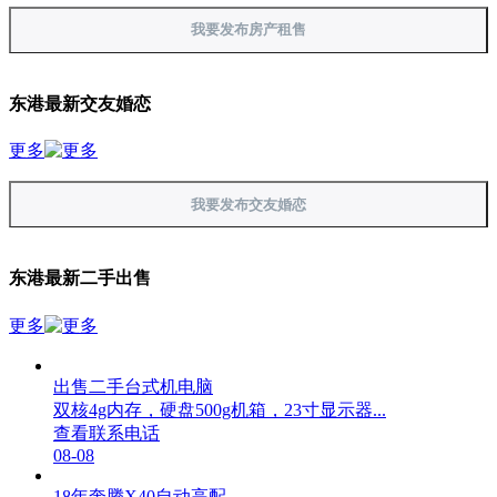
我要发布房产租售
东港最新交友婚恋
更多
我要发布交友婚恋
东港最新二手出售
更多
出售二手台式机电脑
双核4g内存，硬盘500g机箱，23寸显示器...
查看联系电话
08-08
18年奔腾X40自动高配