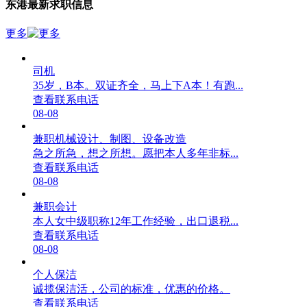
东港最新求职信息
更多
司机
35岁，B本。双证齐全，马上下A本！有跑...
查看联系电话
08-08
兼职机械设计、制图、设备改造
急之所急，想之所想。愿把本人多年非标...
查看联系电话
08-08
兼职会计
本人女中级职称12年工作经验，出口退税...
查看联系电话
08-08
个人保洁
诚揽保洁活，公司的标准，优惠的价格。
查看联系电话