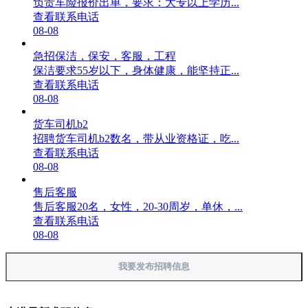
负责车险报价出单，要求：大专以上学历...
查看联系电话
08-08
急招保洁，保安，客服，工程
保洁要求55岁以下，身体健康，能坚持正...
查看联系电话
08-08
货车司机b2
招聘货车司机b2数名，带从业资格证，吃...
查看联系电话
08-08
售后客服
售后客服20名，女性，20-30周岁，单休，...
查看联系电话
08-08
我要发布招聘信息