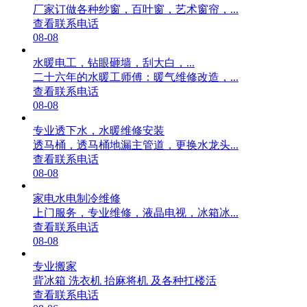
厂家订做各种纱窗，百叶窗，艺术窗帘，...
查看联系电话
08-08
水暖电工，钻眼砸墙，刮大白，...
二十六年的水暖工师傅：暖气维修改造，...
查看联系电话
08-08
专业透下水，水暖维修安装
透马桶，透马桶地漏主管道，更换水龙头...
查看联系电话
08-08
家电水电制冷维修
上门服务，专业维修，液晶电视，冰箱冰...
查看联系电话
08-08
专业搬家
背冰箱 洗衣机 抬麻将机 及各种扛楼活
查看联系电话