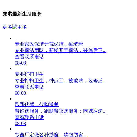
东港最新生活服务
更多
专业家政保洁开荒保洁，擦玻璃
专业保洁团队，新楼开荒保洁，装修后卫...
查看联系电话
08-08
专业打扫卫生
专业打扫卫生，钟点工，擦玻璃，装修后...
查看联系电话
08-08
跑腿代驾，代购送餐
帮你送服务，跑腿帮您送服务：同城速递...
查看联系电话
08-08
纱窗厂定做各种纱窗，软包防盗...