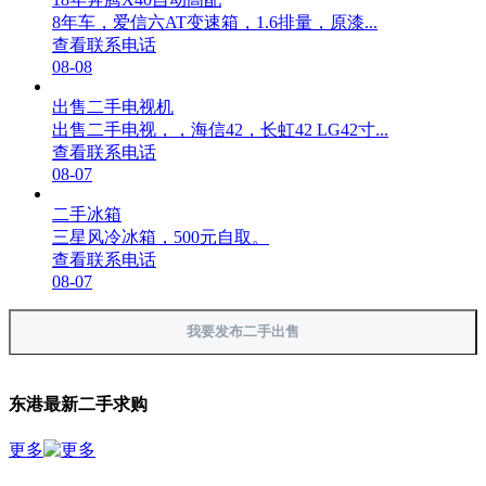
8年车，爱信六AT变速箱，1.6排量，原漆...
查看联系电话
08-08
出售二手电视机
出售二手电视，，海信42，长虹42 LG42寸...
查看联系电话
08-07
二手冰箱
三星风冷冰箱，500元自取。
查看联系电话
08-07
我要发布二手出售
东港最新二手求购
更多