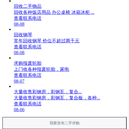
回收二手物品
回收各种饭店用品 办公桌椅 冰箱冰柜 ...
查看联系电话
08-08
回收钢琴
常年回收钢琴 价位不超过两千元
查看联系电话
08-08
求购报废轮胎
上门收各种报废轮胎，家电
查看联系电话
08-07
大量收售彩钢房，彩钢瓦，复合...
大量收售彩钢房，彩钢瓦，复合板，各种...
查看联系电话
08-06
我要发布二手求购