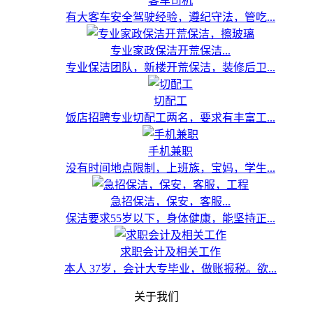
客车司机
有大客车安全驾驶经验，遵纪守法，管吃...
专业家政保洁开荒保洁...
专业保洁团队，新楼开荒保洁，装修后卫...
切配工
饭店招聘专业切配工两名，要求有丰富工...
手机兼职
没有时间地点限制，上班族，宝妈，学生...
急招保洁，保安，客服...
保洁要求55岁以下，身体健康，能坚持正...
求职会计及相关工作
本人 37岁，会计大专毕业，做账报税。欲...
关于我们