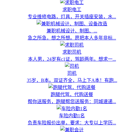
求职电工
专业维修电路，灯具，开关插座安装，水...
兼职机械设计、制图、...
急之所急，想之所想。愿把本人多年非标...
求职司机
本人男，24岁有c1证，驾龄两年。想求一...
司机
35岁，B本。双证齐全，马上下A本！有跑...
跑腿代驾，代购送餐
帮你送服务，跑腿帮您送服务：同城速递...
车险内勤1名
负责车险报价出单，要求：大专以上学历...