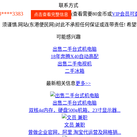
联系方式
3****3383
(查看需要80金币或
VIP会员可
点击查看完整信息
须谨慎.网站(东港便民网)对此不承担任何保证或连带责任! 希
可能感兴趣
出售二手台式机电脑
18年奔腾X40自动高配
出售二手电视机
二手冰箱
最新相关信息
更多>>
出售二手台式机电脑
双核4g内存，硬盘500g机箱，23寸显示器...
文员 兼职
曾做企业官网，阿里 淘宝代运营及网格销...