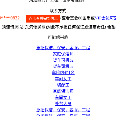
联系方式
3****0832
(查看需要80金币或
VIP会员可
点击查看完整信息
须谨慎.网站(东港便民网)对此不承担任何保证或连带责任! 希
可能感兴趣
急招保洁，保安，客服，工程
家庭保洁师
货车司机b2
货车司机b2
车险内勤1名
车间女工
切配工
家庭保洁师
车间女工
外贸人员
急招保洁，保安，客服，工程